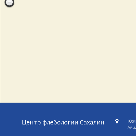
Центр флебологии Сахалин
Южн
Ави