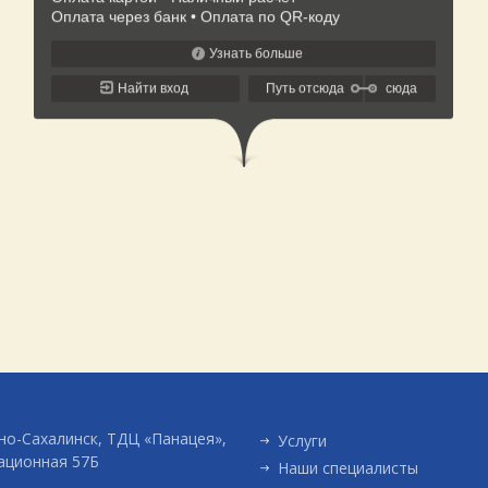
о-Сахалинск, ТДЦ «Панацея»,
Услуги
ационная 57Б
Наши специалисты