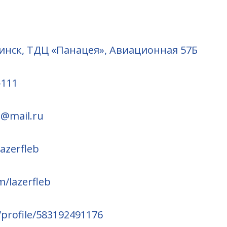
нск, ТДЦ «Панацея», Авиационная 57Б
-111
h@mail.ru
lazerfleb
m/lazerfleb
/profile/583192491176