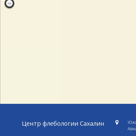
Центр флебологии Сахалин
Южн
Ави